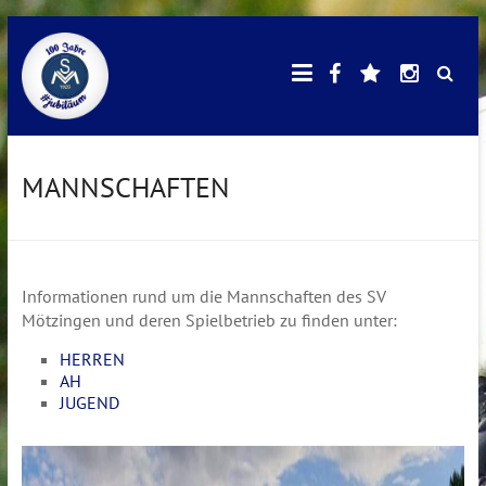
Skip
Facebook
E-
Instagr
SV
to
Mail
content
Mötzingen
MANNSCHAFTEN
Informationen rund um die Mannschaften des SV
Mötzingen und deren Spielbetrieb zu finden unter:
HERREN
AH
JUGEND