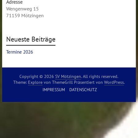
Adresse
Wengenweg 15
71159 Mötzingen
Neueste Beiträge
Termine 2026
Copyright © 2026
SV Mötzingen
. All rights reserved.
Theme:
Explore
von ThemeGrill Präsentiert von
WordPress
.
IMPRESSUM
DATENSCHUTZ