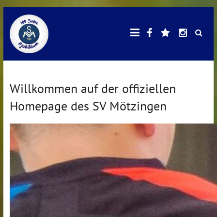
Skip
Facebook
E-
Instagr
SV
to
Mail
content
Mötzingen
Willkommen auf der offiziellen
Homepage des SV Mötzingen