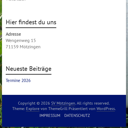
Hier findest du uns
Adresse
Wengenweg 15
71159 Mötzingen
Neueste Beiträge
Termine 2026
Copyright © 2026
SV Mötzingen
. All rights reserved.
Theme:
Explore
von ThemeGrill Präsentiert von
WordPress
.
IMPRESSUM
DATENSCHUTZ