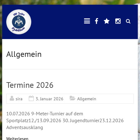
Skip
Facebook
E-
Instagr
SV
to
Mail
content
Mötzingen
Allgemein
Termine 2026
sira
3. Januar 2026
Allgemein
10.07.2026 9-Meter-Turnier auf dem
Sportplatz12./13.09.2026 30. Jugendturnier23.12.2026
Adventsausklang
Weiterlesen