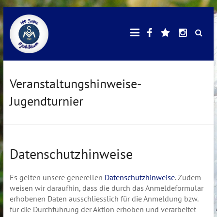
Skip
Facebook
E-
Instagr
SV
to
Mail
content
Mötzingen
Veranstaltungshinweise-
Jugendturnier
Datenschutzhinweise
Es gelten unsere generellen
Datenschutzhinweise
. Zudem
weisen wir daraufhin, dass die durch das Anmeldeformular
erhobenen Daten ausschliesslich für die Anmeldung bzw.
für die Durchführung der Aktion erhoben und verarbeitet